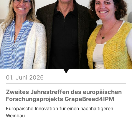
hr lesen
01. Juni 2026
Zweites Jahrestreffen des europäischen
Forschungsprojekts GrapeBreed4IPM
Europäische Innovation für einen nachhaltigeren
Weinbau