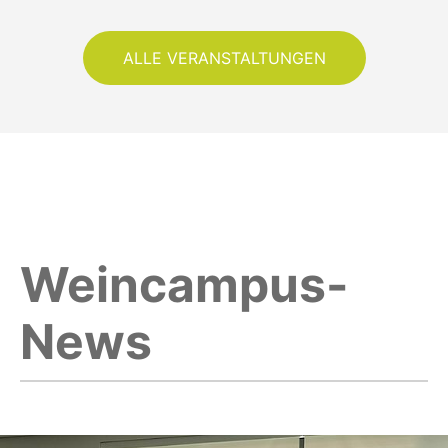
ALLE VERANSTALTUNGEN
Weincampus-
News
hr lesen