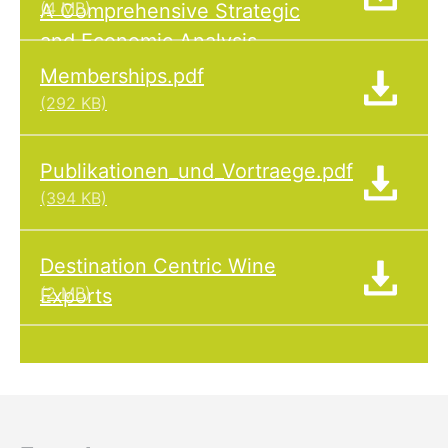
(4 MB)
A Comprehensive Strategic
and Economic Analysis
Memberships.pdf
(292 KB)
Publikationen_und_Vortraege.pdf
(394 KB)
Destination Centric Wine
(2 MB)
Exports