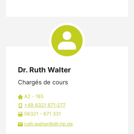
Dr. Ruth Walter
Chargés de cours
A2 - 185
+49 6321 671-277
06321 - 671 331
ruth.walter
dlr.rlp
de