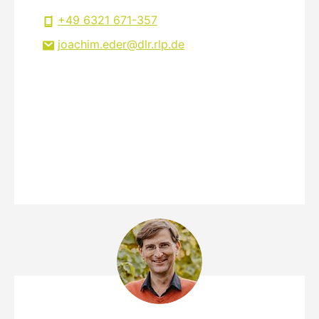
+49 6321 671-357
joachim.eder
dlr.rlp
de