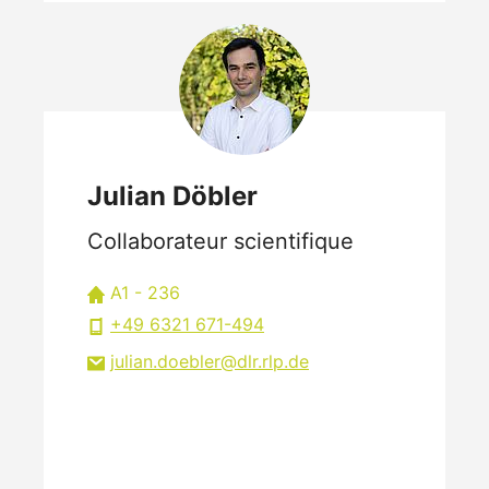
Julian Döbler
Collaborateur scientifique
A1 - 236
+49 6321 671-494
julian.doebler
dlr.rlp
de