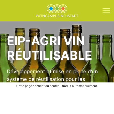
Direkt zum Inhalt springen
EIP-AGRI Vin réutilisabl
EIP-AGRI VIN
RÉUTILISABLE
Développement et mise en place d'un
système de réutilisation pour les
bouteilles de vin de 0,75L
Cette page contient du contenu traduit automatiquement.