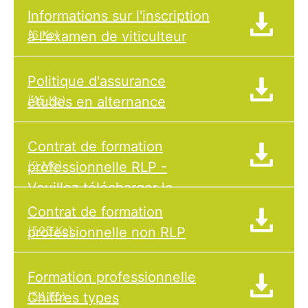
Informations sur l'inscription
(6 Ko)
à l'examen de viticulteur
Politique d'assurance
(45 Ko)
études en alternance
Contrat de formation
(2 Mo)
professionnelle RLP -
Veuillez télécharger le
formulaire localement !
Contrat de formation
(505 Ko)
professionnelle non RLP
Formation professionnelle
(54 Ko)
Chiffres types