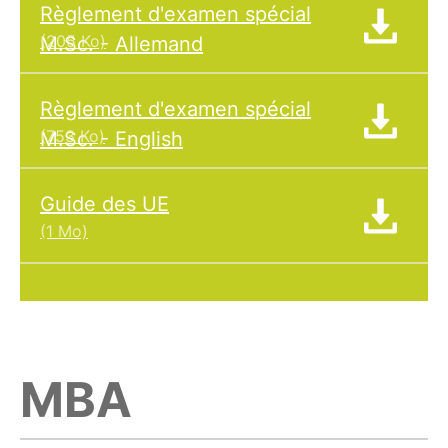
Règlement d'examen spécial
(205 Ko)
M.Sc. - Allemand
Règlement d'examen spécial
(753 Ko)
M.Sc. - English
Guide des UE
(1 Mo)
MBA