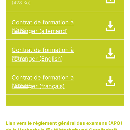
(428 Ko)
Contrat de formation à
(10 Ko)
l'étranger (allemand)
Contrat de formation à
(85 Ko)
l'étranger (English)
Contrat de formation à
(239 Ko)
l'étranger (français)
Lien vers le règlement général des examens (APO)