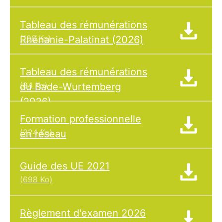
Tableau des rémunérations
(106 Ko)
Rhénanie-Palatinat (2026)
Tableau des rémunérations
(84 Ko)
du Bade-Wurtemberg
(2026)
Formation professionnelle
(324 Ko)
en réseau
Guide des UE 2021
(698 Ko)
Règlement d'examen 2026