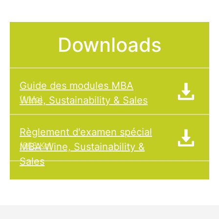
Downloads
Guide des modules MBA
(1 Mo)
Wine, Sustainability & Sales
Règlement d'examen spécial
(668 Ko)
MBA Wine, Sustainability &
Sales