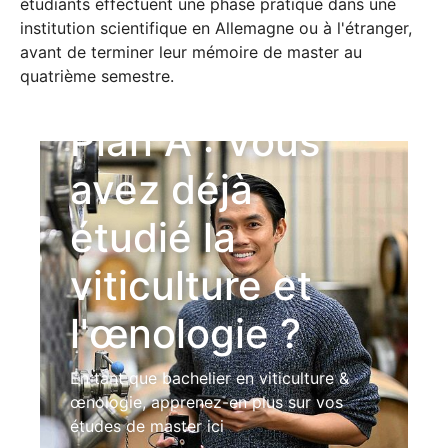
étudiants effectuent une phase pratique dans une
institution scientifique en Allemagne ou à l'étranger,
avant de terminer leur mémoire de master au
quatrième semestre.
Plan A : Vous
avez déjà
étudié la
viticulture et
l'œnologie ?
En tant que bachelier en viticulture &
œnologie, apprenez-en plus sur vos
études de master ici