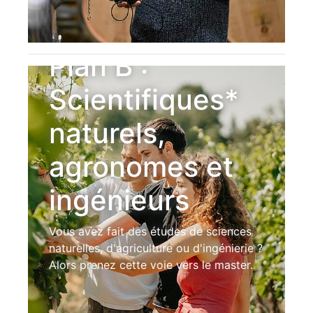
Plan B :
Scientifiques*
naturels,
agronomes et
ingénieurs
Vous avez fait des études de sciences
naturelles, d'agriculture ou d'ingénierie ?
Alors prenez cette voie vers le master.