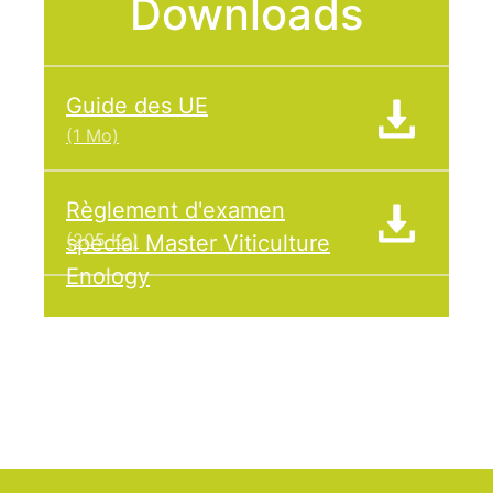
Downloads
Guide des UE
(1 Mo)
Règlement d'examen
(205 Ko)
spécial Master Viticulture
Enology