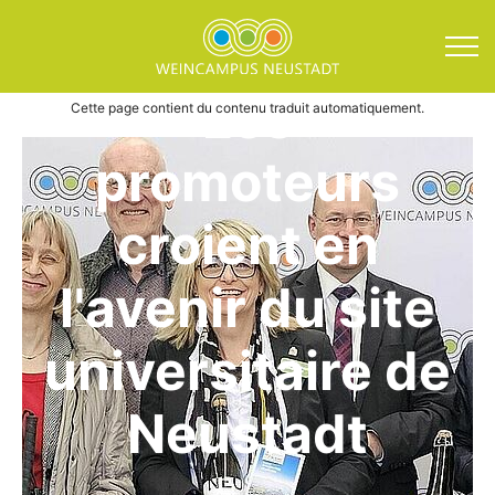
Direkt zum Inhalt springen
Les
Wine Campus News Actu
Cette page contient du contenu traduit automatiquement.
promoteurs
croient en
l'avenir du site
universitaire de
Neustadt