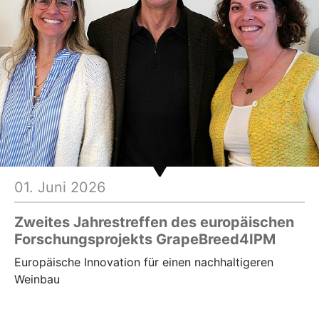
hr lesen
01. Juni 2026
Zweites Jahrestreffen des europäischen
Forschungsprojekts GrapeBreed4IPM
Europäische Innovation für einen nachhaltigeren
Weinbau