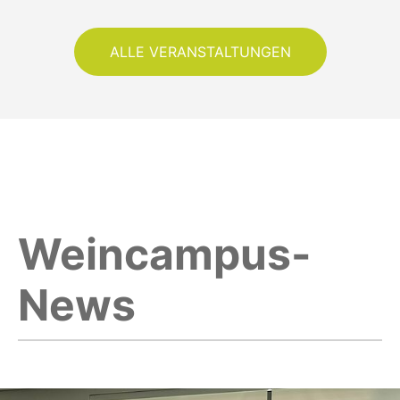
ALLE VERANSTALTUNGEN
Weincampus-
News
hr lesen