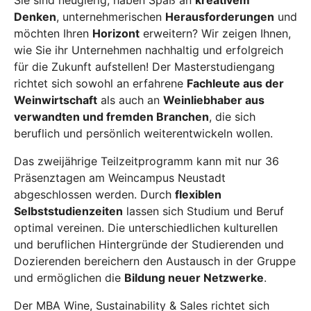
Sie sind neugierig, haben Spaß an
kreativem
Denken
, unternehmerischen
Herausforderungen
und
möchten Ihren
Horizont
erweitern? Wir zeigen Ihnen,
wie Sie ihr Unternehmen nachhaltig und erfolgreich
für die Zukunft aufstellen! Der Masterstudiengang
richtet sich sowohl an erfahrene
Fachleute aus der
Weinwirtschaft
als auch an
Weinliebhaber aus
verwandten und fremden Branchen
, die sich
beruflich und persönlich weiterentwickeln wollen.
Das zweijährige Teilzeitprogramm kann mit nur 36
Präsenztagen am Weincampus Neustadt
abgeschlossen werden. Durch
flexiblen
Selbststudienzeiten
lassen sich Studium und Beruf
optimal vereinen. Die unterschiedlichen kulturellen
und beruflichen Hintergründe der Studierenden und
Dozierenden bereichern den Austausch in der Gruppe
und ermöglichen die
Bildung neuer Netzwerke
.
Der MBA Wine, Sustainability & Sales richtet sich