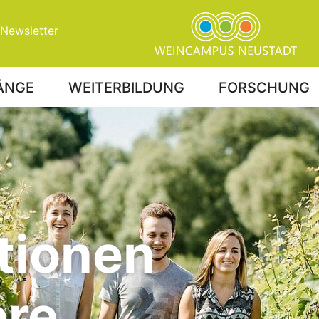
Newsletter
ÄNGE
WEITERBILDUNG
FORSCHUNG
re Studierenden
tionen
ere