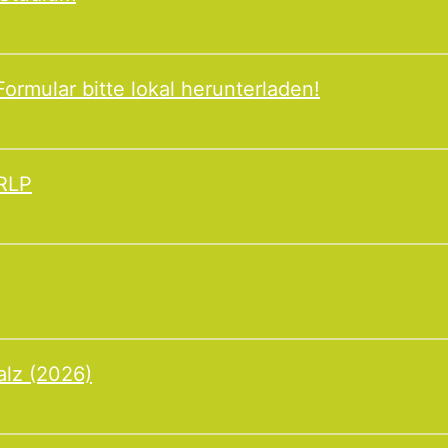
ormular bitte lokal herunterladen!
 RLP
alz (2026)