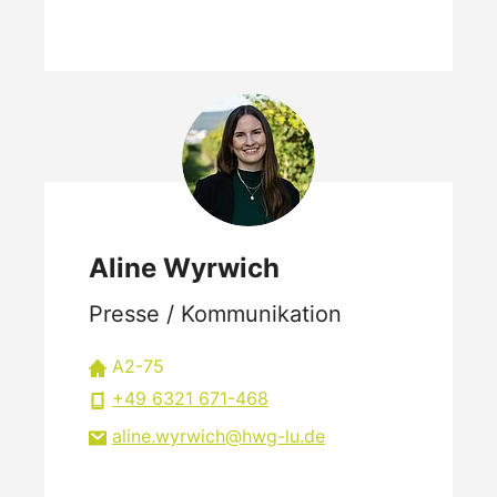
Aline Wyrwich
Presse / Kommunikation
A2-75
+49 6321 671-468
aline.wyrwich
hwg-lu
de