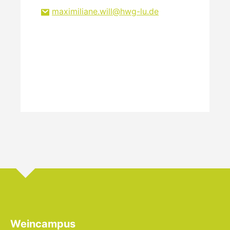
maximiliane.will
hwg-lu
de
Weincampus