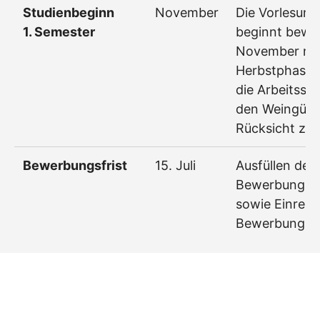
Studienbeginn
November
Die Vorlesung
1. Semester
beginnt bewu
November na
Herbstphase,
die Arbeitsspi
den Weingüte
Rücksicht zu
Bewerbungsfrist
15. Juli
Ausfüllen des
Bewerbungsf
sowie Einrei
Bewerbungsu