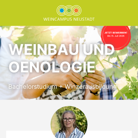
Direkt zum Inhalt springen
Dualer Bachelor Weinb
WEINBAU UND
OENOLOGIE
Bachelorstudium + Winzerausbildung