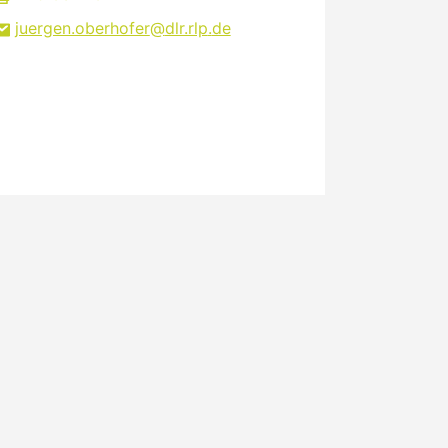
juergen.oberhofer
dlr.rlp
de