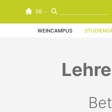
Suchbegriff eingeben:
DE
WEINCAMPUS
STUDIENG
Ansprechpartner BWL
Direkt zum Inhalt springen
Lehre
Bet