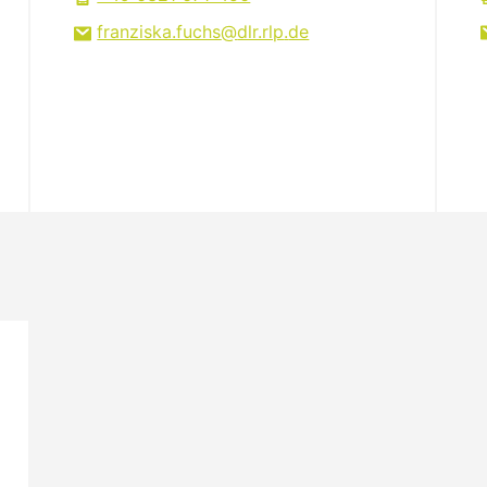
franziska.fuchs
dlr.rlp
de