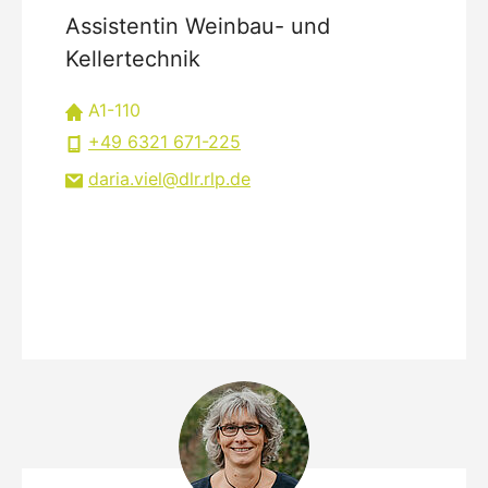
Assistentin Weinbau- und
Kellertechnik
A1-110
+49 6321 671-225
daria.viel
dlr.rlp
de